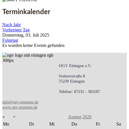
Terminkalender
Nach Jahr
Vorheriger Tag
Donnerstag, 03. Juli 2025
Folgetag
Es wurden keine Events gefunden
OGV Eisingen e.V.
Steinerstraße 8
75239 Eisingen
Telefon: 07232 - 383187
info@ogv-eisingen.de
www.ogv-eisingen.de
«
<
August
2026
Mo
Di
Mi
Do
Fr
Sa