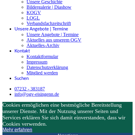
Unsere Geschichte
Bildergalerie | Diashow
KOGV
LOGL
Verbandsfachzeitschrift
Unsere Angebote | Termine
Unsere Angebote | Termine
Aktuelles aus unserem OGV
Aktuelles-Archiv
Kontakt
Kontaktformular
Impressum
Datenschutzerklärung
Mitglied werden
Suchen
07232 - 383187
info@ogv-eisingenn.de
Cookies ermöglichen eine bestmögliche Bereitstellung
unserer Dienste. Mit der Nutzung unserer Seiten und
Services erklären Sie sich damit einverstanden, dass wir
Cookies verwenden.
Mehr erfahren