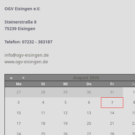
OGV Eisingen e.V.
Steinerstraße 8
75239 Eisingen
Telefon: 07232 - 383187
info@ogv-eisingen.de
www.ogv-eisingen.de
«
<
August
2026
Mo
Di
Mi
Do
Fr
S
27
28
29
30
31
1
3
4
5
6
7
10
11
12
13
14
1
17
18
19
20
21
2
24
25
26
27
28
2