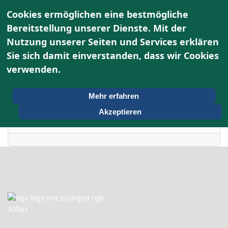
Cookies ermöglichen eine bestmögliche
Bereitstellung unserer Dienste. Mit der
Nutzung unserer Seiten und Services erklären
Terminkalender
Sie sich damit einverstanden, dass wir Cookies
verwenden.
Nach Jahr
Sonntag, 06. Juli 2025
Vorheriger Tag
Folgetag
Mehr erfahren
Akzeptieren
Es wurden keine Events gefunden