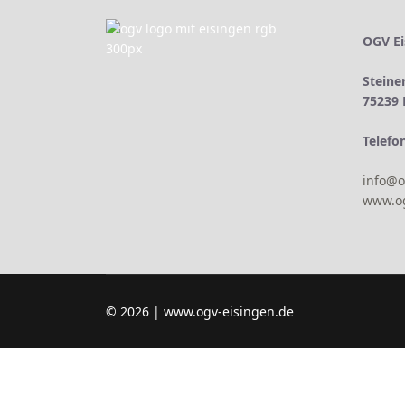
OGV Ei
Steine
75239 
Telefo
info@o
www.og
© 2026 | www.ogv-eisingen.de