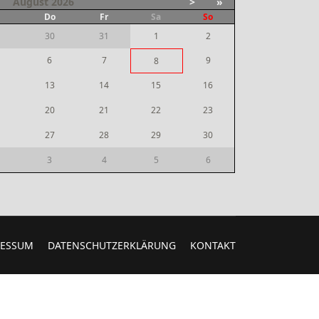
August
2026
>
»
Do
Fr
Sa
So
30
31
1
2
6
7
9
8
13
14
15
16
20
21
22
23
27
28
29
30
3
4
5
6
RESSUM
DATENSCHUTZERKLÄRUNG
KONTAKT