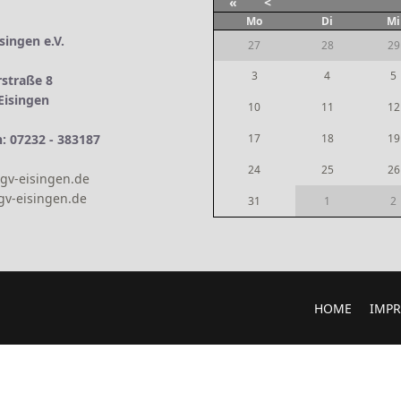
«
<
Mo
Di
Mi
singen e.V.
27
28
29
3
4
5
rstraße 8
Eisingen
10
11
12
n: 07232 - 383187
17
18
19
24
25
26
gv-eisingen.de
v-eisingen.de
31
1
2
HOME
IMP