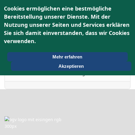
Cookies ermöglichen eine bestmögliche
Bereitstellung unserer Dienste. Mit der
Nutzung unserer Seiten und Services erklären
Terminkalender
Sie sich damit einverstanden, dass wir Cookies
verwenden.
Nach Jahr
Donnerstag, 08. Januar
Vorheriger Tag
Folgetag
Mehr erfahren
2026
Akzeptieren
Es wurden keine Events gefunden