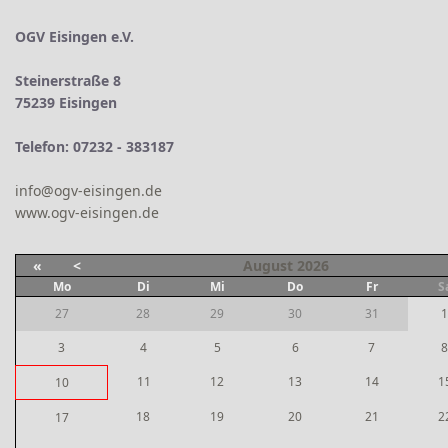
OGV Eisingen e.V.
Steinerstraße 8
75239 Eisingen
Telefon: 07232 - 383187
info@ogv-eisingen.de
www.ogv-eisingen.de
«
<
August
2026
Mo
Di
Mi
Do
Fr
S
27
28
29
30
31
1
3
4
5
6
7
8
11
12
13
14
1
10
18
19
20
21
2
17