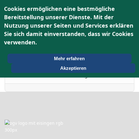
Cookies ermöglichen eine bestmögliche
Bereitstellung unserer Dienste. Mit der
Nutzung unserer Seiten und Services erklären
Terminkalender
Sie sich damit einverstanden, dass wir Cookies
verwenden.
Nach Jahr
Sonntag, 11. Januar
Vorheriger Tag
Folgetag
Mehr erfahren
2026
Akzeptieren
Es wurden keine Events gefunden