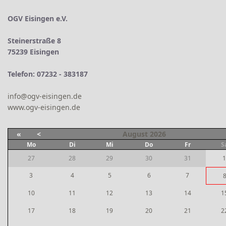
OGV Eisingen e.V.
Steinerstraße 8
75239 Eisingen
Telefon: 07232 - 383187
info@ogv-eisingen.de
www.ogv-eisingen.de
«
<
August
2026
Mo
Di
Mi
Do
Fr
S
27
28
29
30
31
1
3
4
5
6
7
10
11
12
13
14
1
17
18
19
20
21
2