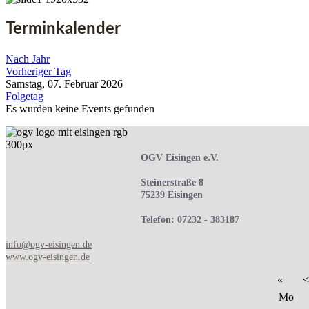
Terminkalender
Nach Jahr
Vorheriger Tag
Samstag, 07. Februar 2026
Folgetag
Es wurden keine Events gefunden
OGV Eisingen e.V.
Steinerstraße 8
75239 Eisingen
Telefon: 07232 - 383187
info@ogv-eisingen.de
www.ogv-eisingen.de
«
<
Mo