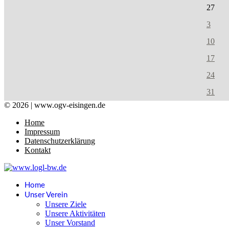
27
3
10
17
24
31
© 2026 | www.ogv-eisingen.de
Home
Impressum
Datenschutzerklärung
Kontakt
Home
Unser Verein
Unsere Ziele
Unsere Aktivitäten
Unser Vorstand